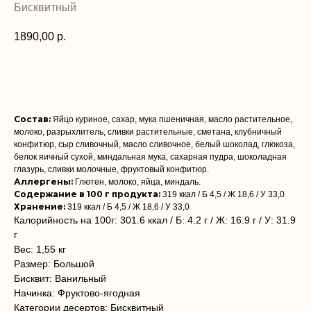
Бисквитный
1890,00
р.
Заказать
Состав:
Яйцо куриное, сахар, мука пшеничная, масло растительное,
молоко, разрыхлитель, сливки растительные, сметана, клубничный
конфитюр, сыр сливочный, масло сливочное, белый шоколад, глюкоза,
белок яичный сухой, миндальная мука, сахарная пудра, шоколадная
глазурь, сливки молочные, фруктовый конфитюр.
Аллергены:
Глютен, молоко, яйца, миндаль.
Содержание в 100 г продукта:
319 ккал / Б 4,5 / Ж 18,6 / У 33,0
Хранение:
319 ккал / Б 4,5 / Ж 18,6 / У 33,0
Калорийность на 100г: 301.6 ккал / Б: 4.2 г / Ж: 16.9 г / У: 31.9
г
Вес: 1,55 кг
Размер: Большой
Бисквит: Ванильный
Начинка: Фруктово-ягодная
Категории десертов: Бисквитный