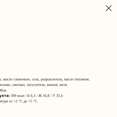
, масло сливочное, соль, разрыхлитель, масло топленое,
олоко, сметана, загуститель, вишня, желе.
яйца.
укта:
309 ккал / Б 6,3 / Ж 16,8 / У 33,4
атуре от +2 °С до +5 °С.